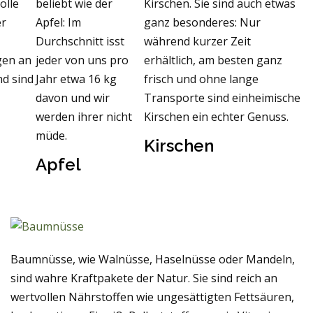
olle
beliebt wie der
Kirschen. Sie sind auch etwas
er
Apfel: Im
ganz besonderes: Nur
Durchschnitt isst
während kurzer Zeit
gen an
jeder von uns pro
erhältlich, am besten ganz
nd sind
Jahr etwa 16 kg
frisch und ohne lange
davon und wir
Transporte sind einheimische
werden ihrer nicht
Kirschen ein echter Genuss.
müde.
Kirschen
Apfel
Baumnüsse, wie Walnüsse, Haselnüsse oder Mandeln,
sind wahre Kraftpakete der Natur. Sie sind reich an
wertvollen Nährstoffen wie ungesättigten Fettsäuren,